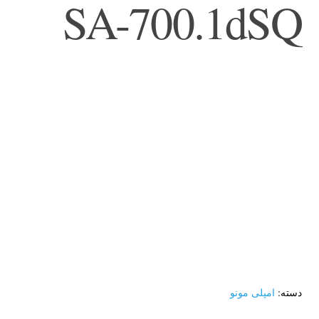
SA-700.1dSQ
دسته:
امپلی مونو